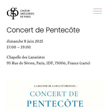
O
u
v
r
Concert de Pentecôte
i
r
l
dimanche 8 juin 2025
e
17:00
19:00
m
e
Chapelle des Lazaristes
n
95 Rue de Sèvres
Paris, IDF, 75006
France
(carte)
u