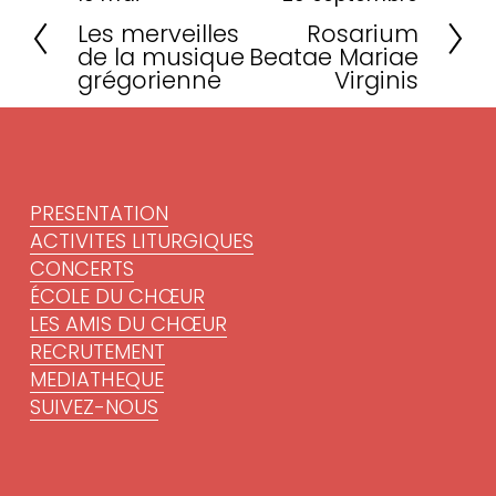
P
S
Les merveilles
Rosarium
r
u
de la musique
Beatae Mariae
é
i
grégorienne
Virginis
c
v
é
a
d
n
e
t
PRESENTATION
n
ACTIVITES LITURGIQUES
t
CONCERTS
ÉCOLE DU CHŒUR
LES AMIS DU CHŒUR
RECRUTEMENT
MEDIATHEQUE
SUIVEZ-NOUS
Lettre d'information