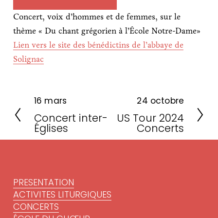
Concert, voix d’hommes et de femmes, sur le 
thème « Du chant grégorien à l’École Notre-Dame»
Lien vers le site des bénédictins de l’abbaye de
Solignac
16 mars
24 octobre
P
S
Concert inter-
US Tour 2024
r
u
Églises
Concerts
é
i
c
v
é
a
d
n
PRESENTATION
e
t
ACTIVITES LITURGIQUES
n
CONCERTS
t