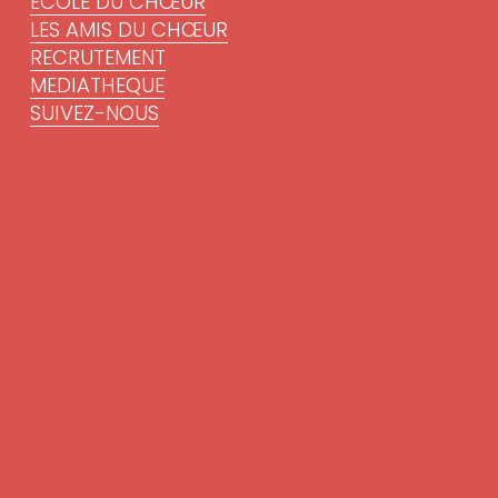
ÉCOLE DU CHŒUR
LES AMIS DU CHŒUR
RECRUTEMENT
MEDIATHEQUE
SUIVEZ-NOUS
Lettre d'information
Pour recevoir nos informations :
S'inscrire