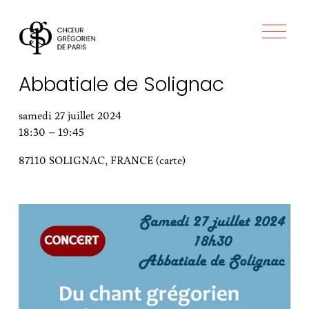
O
u
v
r
Abbatiale de Solignac
i
r
l
samedi 27 juillet 2024
e
18:30
19:45
m
e
87110 SOLIGNAC
FRANCE
(carte)
n
u